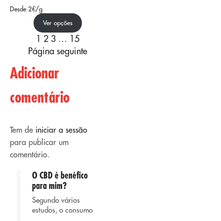
Desde 2€/g
Ver opções
1
2
3
…
15
Página seguinte
Adicionar
comentário
Tem de
iniciar a sessão
para publicar um
comentário.
O CBD é benéfico
02
02
para mim?
abril
abril
Segundo vários
estudos, o consumo
de CBD ou