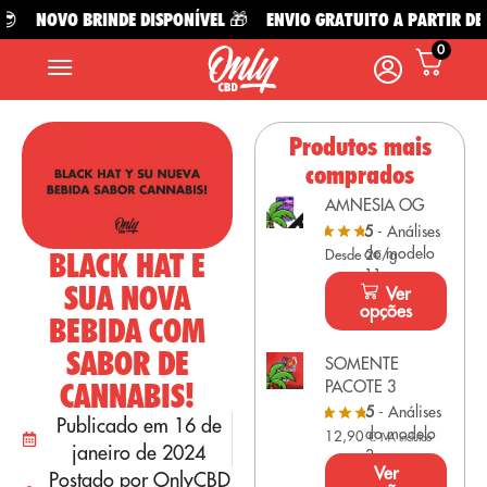

NOVO BRINDE DISPONÍVEL 🎁
ENVIO GRATUITO A PARTIR DE 4
0
Produtos mais
comprados
AMNESIA OG
5
- Análises
do modelo
BLACK HAT E
Desde 2€/g
11
SUA NOVA
Ver
opções
BEBIDA COM
SABOR DE
SOMENTE
CANNABIS!
PACOTE 3
5
- Análises
Publicado em 16 de
do modelo
12,90
€
IVA incluído
janeiro de 2024
3
Ver
Postado por OnlyCBD