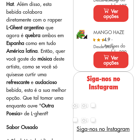
Desde 0,9€/g
Hat
. Além disso, esta
modelo 107
Ver
bebida colabora
opções
diretamente com o rapper
L-Ghent argentino
que
MANGO HAZE
agora é
quebra
ambos em
4.9
-
Espanha
como em tudo
Análises do
Desde 2€/g
América latina
. Então, quer
modelo 220
Ver
você goste do
música
deste
opções
artista, como se você só
quisesse curtir uma
Siga-nos no
refrescante
e
audacioso
Instagram
bebida, esta é a sua melhor
opção. Que tal tomar uma
enquanto ouve "
Outra
Poesia
» de L-ghent?
Sabor Ousado
Siga-nos no Instagram