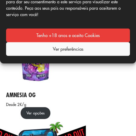
hesite em experimentar o
para dar seu consentimento a este serviço para visualizar este
Black Hat.
Saúde
agora
conteúdo. Peça aos seus pais ou responsáveis para aceitarem o
serviço com você!
aproveite
vida
da melhor
maneira!
Tenho +18 anos e aceito Cookies
Ver preferências
AMNESIA OG
Desde 2€/g
Ver opções