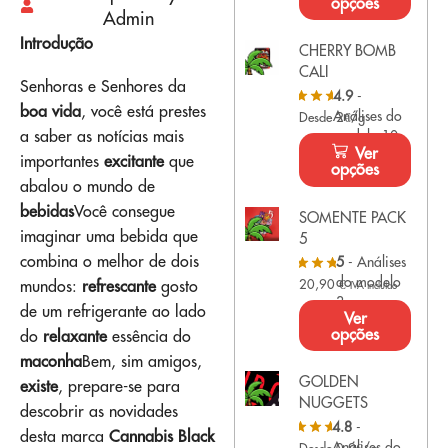
opções
Admin
Introdução
CHERRY BOMB
CALI
Senhoras e Senhores da
4.9
-
boa vida
, você está prestes
Análises do
Desde 2€/g
a saber as notícias mais
modelo 10
Ver
importantes
excitante
que
opções
abalou o mundo de
bebidas
Você consegue
SOMENTE PACK
imaginar uma bebida que
5
combina o melhor de dois
5
- Análises
do modelo
20,90
€
mundos:
refrescante
gosto
IVA incluído
3
de um refrigerante ao lado
Ver
opções
do
relaxante
essência do
maconha
Bem, sim amigos,
GOLDEN
existe
, prepare-se para
NUGGETS
descobrir as novidades
4.8
-
desta marca
Cannabis Black
Análises do