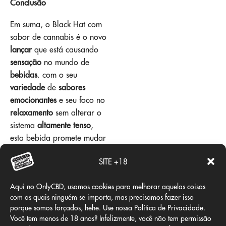
Conclusão
Em suma, o Black Hat com
sabor de cannabis é o novo
lançar
que está causando
sensação
no mundo de
bebidas
. com o seu
variedade
de
sabores
emocionantes
e seu foco no
relaxamento
sem alterar o
sistema
altamente tenso
,
esta bebida promete mudar
a forma como apreciamos a
SITE +18
nossa
refrigerantes
. Então,
da próxima vez que você
Aqui no OnlyCBD, usamos cookies para melhorar aquelas coisas
estiver procurando uma
com as quais ninguém se importa, mas precisamos fazer isso
bebida
refrescante
com um
porque somos forçados, hehe. Use nossa Política de Privacidade.
toque a mais
especial
, não
Você tem menos de 18 anos? Infelizmente, você não tem permissão