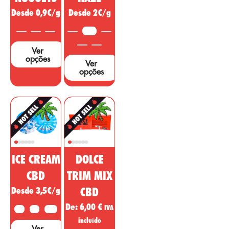
estudos e testes
Desde 0,9€/g
Desde 2€/g
para apoiar estas
alegações....
3,5G
Ver
opções
Ver
opções
ICE CREAM
DOLCE
CBD
TRIM MIX
Desde 3,5€/g
CBD
De:
6,00
€
IVA
2G
5G
10G
incluído
Ver