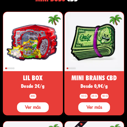
LIL BOX
MINI BRAINS CBD
Desde 2€/g
Desde 0,9€/g
20G
10 G
25 G
50 G
Ver más
Ver más