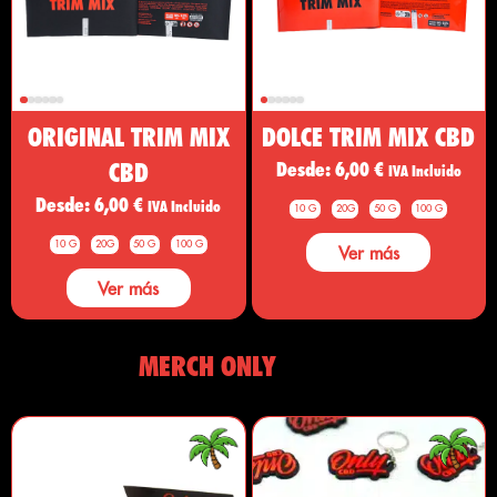
ORIGINAL TRIM MIX
DOLCE TRIM MIX CBD
CBD
Desde:
6,00
€
IVA Incluido
Desde:
6,00
€
IVA Incluido
10 G
20G
50 G
100 G
10 G
20G
50 G
100 G
Ver más
Ver más
MERCH ONLY