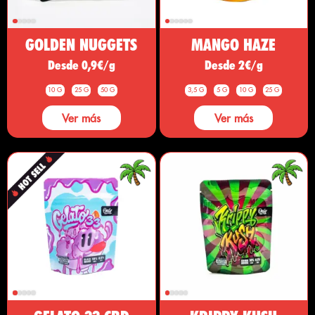
GOLDEN NUGGETS
MANGO HAZE
Desde 0,9€/g
Desde 2€/g
10 G
25 G
50 G
3,5 G
5 G
10 G
25 G
Ver más
Ver más