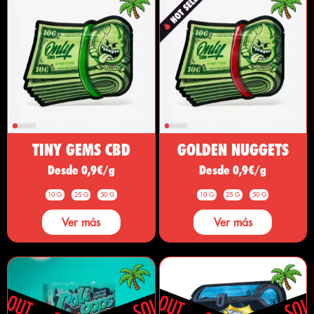
TINY GEMS CBD
GOLDEN NUGGETS
Desde 0,9€/g
Desde 0,9€/g
10 G
25 G
50 G
10 G
25 G
50 G
Ver más
Ver más