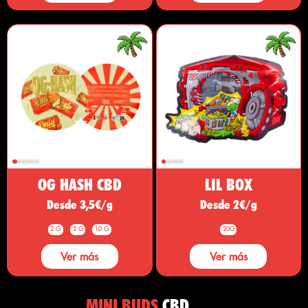
OG HASH CBD
LIL BOX
Desde 3,5€/g
Desde 2€/g
2 G
5 G
10 G
20G
Ver más
Ver más
MINI BUDS
CBD