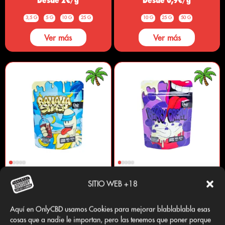
3,5 G
5 G
10 G
25 G
10 G
25 G
50 G
Ver más
Ver más
BANANA SMASH CBD
BERRY CREAM CBD
SITIO WEB +18
Desde 2€/g
Desde 2€/g
Aquí en OnlyCBD usamos Cookies para mejorar blablablabla esas
3,5 G
5 G
10 G
3,5 G
5 G
10 G
cosas que a nadie le importan, pero las tenemos que poner porque