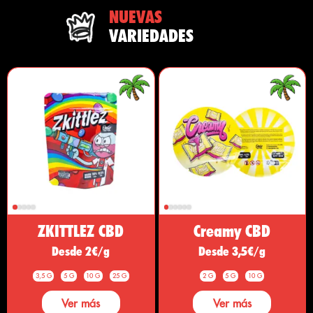
NUEVAS
VARIEDADES
ZKITTLEZ CBD
Creamy CBD
Desde 2€/g
Desde 3,5€/g
3,5 G
5 G
10 G
25 G
2 G
5 G
10 G
Ver más
Ver más