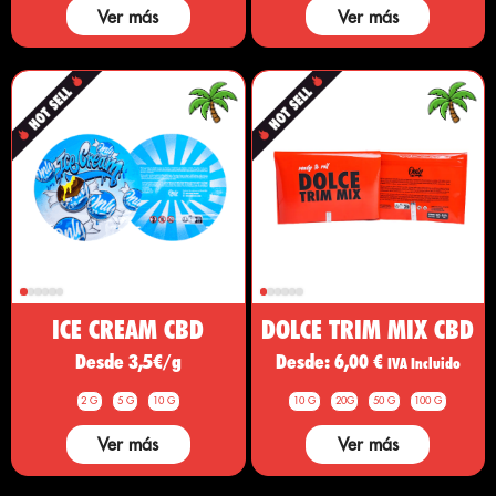
Ver más
Ver más
ICE CREAM CBD
DOLCE TRIM MIX CBD
Desde 3,5€/g
Desde:
6,00
€
IVA Incluido
2 G
5 G
10 G
10 G
20G
50 G
100 G
Ver más
Ver más