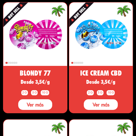
BLONDY 77
ICE CREAM CBD
Desde 3,5€/g
Desde 3,5€/g
2 G
5 G
10 G
2 G
5 G
10 G
Ver más
Ver más