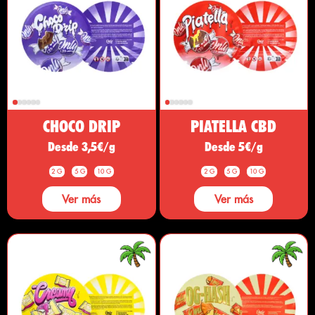
CHOCO DRIP
PIATELLA CBD
Desde 3,5€/g
Desde 5€/g
2 G
5 G
10 G
2 G
5 G
10 G
Ver más
Ver más