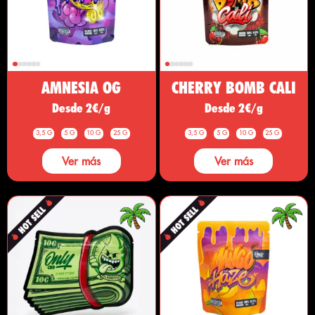
AMNESIA OG
CHERRY BOMB CALI
Desde 2€/g
Desde 2€/g
3,5 G
5 G
10 G
25 G
3,5 G
5 G
10 G
25 G
Ver más
Ver más