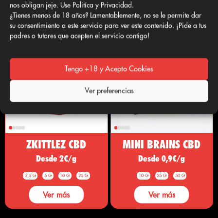
nos obligan jeje. Use Politíca y Privacidad.
Ver más
Ver más
¿Tienes menos de 18 años? Lamentablemente, no se le permite dar
su consentimiento a este servicio para ver este contenido. ¡Pide a tus
padres o tutores que acepten el servicio contigo!
Tengo +18 y Acepto Cookies
Ver preferencias
ZKITTLEZ CBD
MINI BRAINS CBD
Desde 2€/g
Desde 0,9€/g
3,5 G
5 G
10 G
25 G
10 G
25 G
50 G
Ver más
Ver más