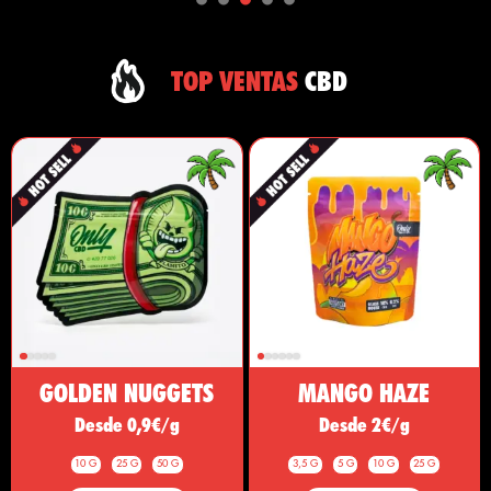
TOP VENTAS
CBD
GOLDEN NUGGETS
MANGO HAZE
Desde 0,9€/g
Desde 2€/g
10 G
25 G
50 G
3,5 G
5 G
10 G
25 G