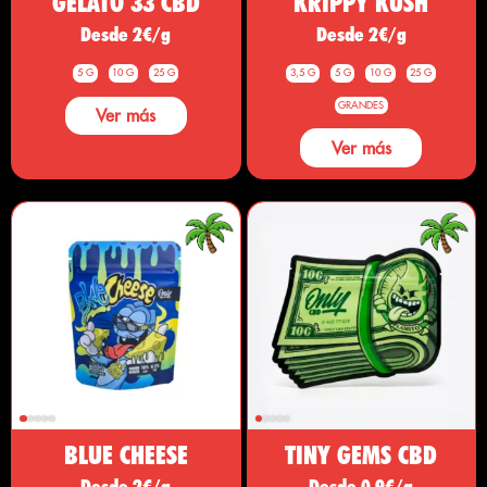
GELATO 33 CBD
KRIPPY KUSH
Desde 2€/g
Desde 2€/g
5 G
10 G
25 G
3,5 G
5 G
10 G
25 G
GRANDES
Ver más
Ver más
BLUE CHEESE
TINY GEMS CBD
Desde 2€/g
Desde 0,9€/g