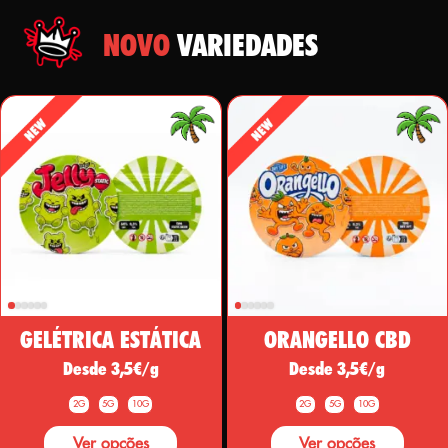
NOVO
VARIEDADES
GELÉTRICA ESTÁTICA
ORANGELLO CBD
Desde 3,5€/g
Desde 3,5€/g
2G
5G
10G
2G
5G
10G
Ver opções
Ver opções