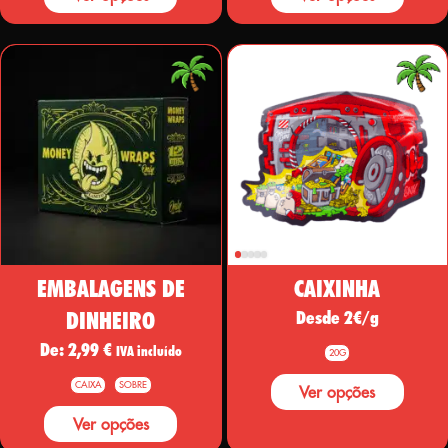
EMBALAGENS DE
CAIXINHA
DINHEIRO
Desde 2€/g
De:
2,99
€
IVA incluído
20G
CAIXA
SOBRE
Ver opções
Ver opções