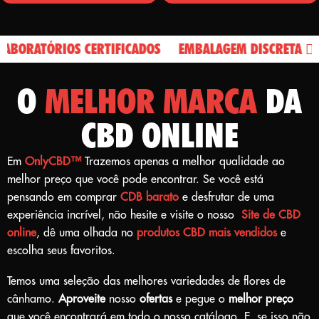
ORATÓRIOS CERTIFICADOS
EMBALAGEM DISCRETA 🕵️‍♂️
O
MELHOR MARCA
DA
CBD ONLINE
Em
OnlyCBD™
Trazemos apenas a melhor qualidade ao
melhor preço que você pode encontrar. Se você está
pensando em comprar
CDB barato
e desfrutar de uma
experiência incrível, não hesite e visite o nosso
Site de CBD
online
, dê uma olhada no
produtos CBD mais vendidos
e
escolha seus favoritos.
Temos uma seleção das melhores variedades de flores de
cânhamo.
Aproveite
nosso
ofertas
e pegue o
melhor preço
que você encontrará em todo o nosso catálogo. E, se isso não