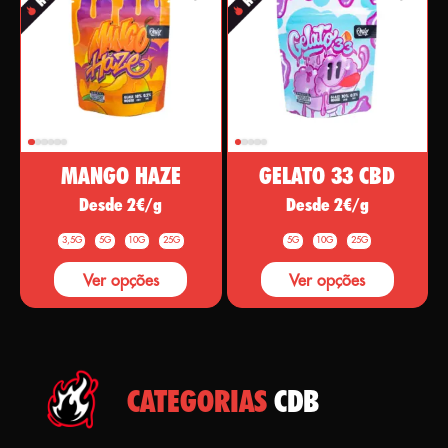
MANGO HAZE
GELATO 33 CBD
Desde 2€/g
Desde 2€/g
3,5G
5G
10G
25G
5G
10G
25G
Ver opções
Ver opções
CATEGORIAS
CDB