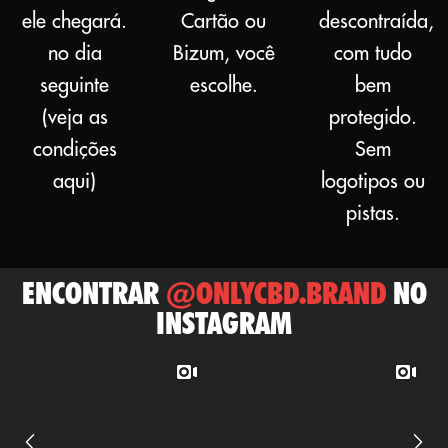
ele chegará.
Cartão ou
descontraída,
no dia
Bizum, você
com tudo
seguinte
escolhe.
bem
(veja as
protegido.
condições
Sem
aqui)
logotipos ou
pistas.
ENCONTRAR
@ONLYCBD.BRAND
NO
INSTAGRAM