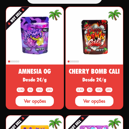
AMNESIA OG
CHERRY BOMB CALI
Desde 2€/g
Desde 2€/g
3,5G
5G
10G
25G
3,5G
5G
10G
25G
Ver opções
Ver opções