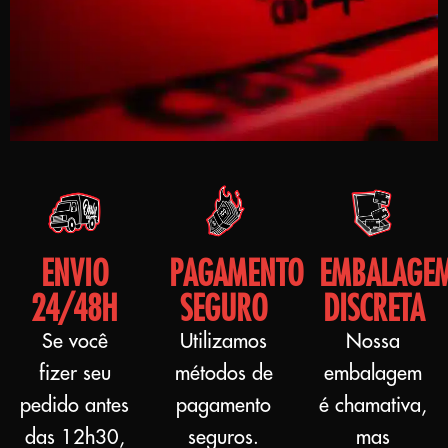
ENVIO
PAGAMENTO
EMBALAGE
24/48H
SEGURO
DISCRETA
Se você
Utilizamos
Nossa
fizer seu
métodos de
embalagem
pedido antes
pagamento
é chamativa,
das 12h30,
seguros.
mas