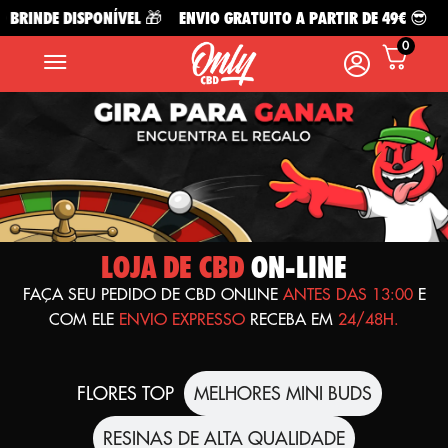
NDE DISPONÍVEL 🎁
ENVIO GRATUITO A PARTIR DE 49€ 😎
NOVO
0
LOJA DE CBD
ON-LINE
FAÇA SEU PEDIDO DE CBD ONLINE
ANTES DAS 13:00
E
COM ELE
ENVIO EXPRESSO
RECEBA EM
24/48H.
FLORES TOP
MELHORES MINI BUDS
RESINAS DE ALTA QUALIDADE