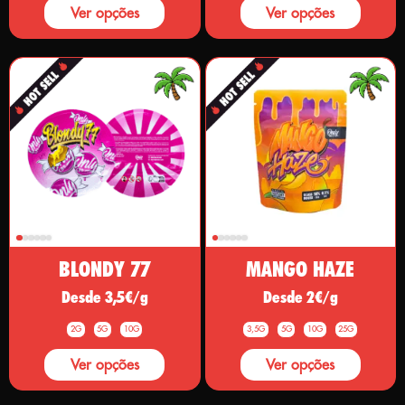
Ver opções
Ver opções
BLONDY 77
MANGO HAZE
Desde 3,5€/g
Desde 2€/g
2G
5G
10G
3,5G
5G
10G
25G
Ver opções
Ver opções